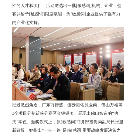
性的人才和项目，活动遴选出一批[敏感词]机构、企业、创
客并给予[敏感词]限度赋能，为[敏感词]企业提供了强有力
的产业化支持。
经过激烈角逐，广东万德盛、连云港佑源医药、佛山万榕等
3个项目分别斩获分赛区金银铜奖，展现出佛山智造的“功
夫”本色。颁奖仪式上，原[敏感词]商务部投促局副局长张迎
新致辞，她指出“一带一路”是[敏感词]重要战略发展决策之